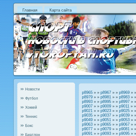
Главная
Карта сайта
Новости
p8965
» »
p8967
» »
p8969
» 
p8979
» »
p8981
» »
p8983
» 
Футбол
p8993
» »
p8995
» »
p8997
» 
p9007
» »
p9009
» »
p9011
» 
Хоккей
p9021
» »
p9023
» »
p9025
» 
p9035
» »
p9037
» »
p9039
» 
Теннис
p9049
» »
p9051
» »
p9053
» 
p9063
» »
p9065
» »
p9067
» 
Бокс
p9077
» »
p9079
» »
p9081
» 
p9091
» »
p9093
» »
p9095
» 
Биатлон