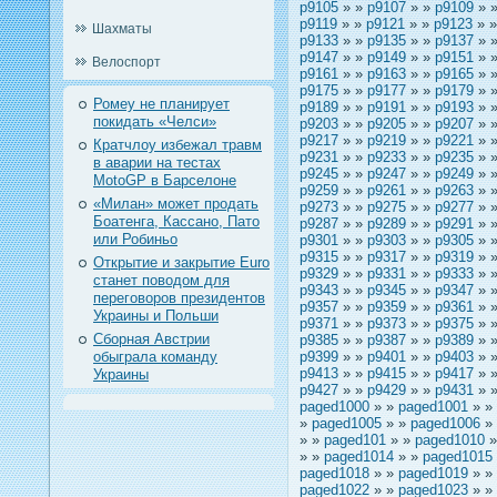
p9105
» »
p9107
» »
p9109
» 
p9119
» »
p9121
» »
p9123
» 
Шахматы
p9133
» »
p9135
» »
p9137
» 
p9147
» »
p9149
» »
p9151
» 
Велоспорт
p9161
» »
p9163
» »
p9165
» 
p9175
» »
p9177
» »
p9179
» 
Ромеу не планирует
p9189
» »
p9191
» »
p9193
» 
покидать «Челси»
p9203
» »
p9205
» »
p9207
» 
p9217
» »
p9219
» »
p9221
» 
Кратчлоу избежал травм
p9231
» »
p9233
» »
p9235
» 
в аварии на тестах
p9245
» »
p9247
» »
p9249
» 
MotoGP в Барселоне
p9259
» »
p9261
» »
p9263
» 
«Милан» может продать
p9273
» »
p9275
» »
p9277
» 
Боатенга, Кассано, Пато
p9287
» »
p9289
» »
p9291
» 
или Робиньо
p9301
» »
p9303
» »
p9305
» 
p9315
» »
p9317
» »
p9319
» 
Открытие и закрытие Euro
p9329
» »
p9331
» »
p9333
» 
станет поводом для
p9343
» »
p9345
» »
p9347
» 
переговоров президентов
p9357
» »
p9359
» »
p9361
» 
Украины и Польши
p9371
» »
p9373
» »
p9375
» 
Сборная Австрии
p9385
» »
p9387
» »
p9389
» 
обыграла команду
p9399
» »
p9401
» »
p9403
» 
p9413
» »
p9415
» »
p9417
» 
Украины
p9427
» »
p9429
» »
p9431
» 
paged1000
» »
paged1001
» »
»
paged1005
» »
paged1006
»
» »
paged101
» »
paged1010
»
» »
paged1014
» »
paged1015
paged1018
» »
paged1019
» »
paged1022
» »
paged1023
» »