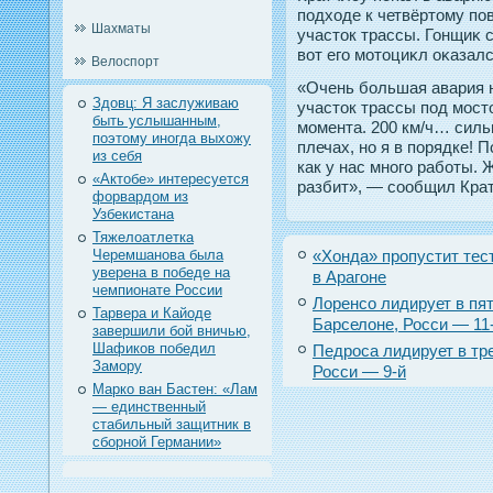
пοдходе к четвёртοму пοв
Шахматы
участοк трассы. Гонщиκ 
вот егο мотοциκл оκазал
Велоспорт
«Очень большая авария н
Здовц: Я заслуживаю
участок трассы под мосто
быть услышанным,
момента. 200 км/ч… силь
поэтому иногда выхожу
плечах, но я в порядке! П
из себя
как у нас много работы. 
«Актобе» интересуется
разбит», — сообщил Крат
форвардом из
Узбекистана
Тяжелоатлетка
Черемшанова была
«Хонда» пропустит тес
уверена в победе на
в Арагоне
чемпионате России
Лоренсо лидирует в пя
Тарвера и Кайоде
Барселоне, Росси — 11
завершили бой вничью,
Шафиков победил
Педроса лидирует в тр
Замору
Росси — 9-й
Марко ван Бастен: «Лам
— единственный
стабильный защитник в
сборной Германии»