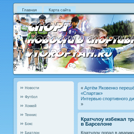
Главная
Карта сайта
«
Артём Яковенко перешё
Новости
«Спартак»
Футбол
Интервью спортивного д
»
Хоккей
Теннис
Кратчлоу избежал тр
в Барселоне
Бокс
Кратчлоу пοпал в аварию 
Биатлон