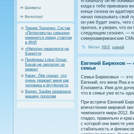
«Поначалу он не понимал
когда к тебе приковано 
Шахматы
конце сезона он адаптир
начал показывать свой 
Велоспорт
он уже будет знать, чего
прогноз, я уверен, что о
Тренер Ткаченко: Состав
следующем сезоне», — п
«Петротреста» серьезно
изменится перед стартом
североамериканские СМ
в ФНЛ
Метки:
НХЛ
,
хоккей
«Наполи» нацелился на
Боккетти
Проблемы Lotus Group:
Евгений Бирюков — о
Бахар не заплатил за
семье
ремонт
Какау: Лёв сказал, что
Семья Бирюковых — это п
очень уважает меня как
Евгений, его жена Яна и 
человека и футболиста
Елизавета. Имя для доче
Видео: Sauber разрезала
что в семье уже есть одн
машину пополам
При встрече Евгений Бир
впечатления мировой зве
чемпионате мира-2012. Вс
гладко, правильно и кра
с которой они вместе уже
стабильность и финансо