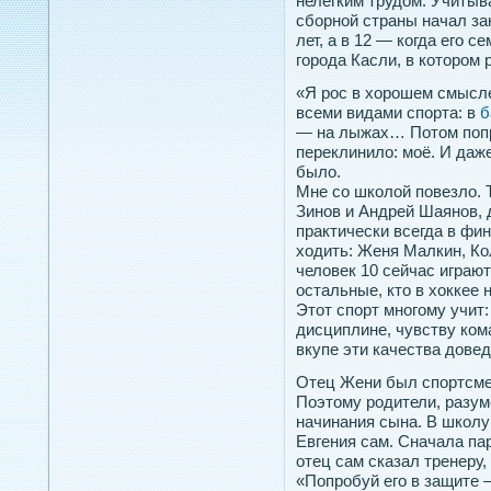
нелёгким трудом. Учитыва
сборной страны начал за
лет, а в 12 — когда его с
города Касли, в котором 
«Я рос в хорошем смысл
всеми видами спорта: в
б
— на лыжах… Потом по
переклинило: моё. И даж
было.
Мне со школой повезло.
Зинов и Андрей Шаянов, 
практически всегда в фи
ходить: Женя Малкин, К
человек 10 сейчас играю
остальные, кто в хоккее 
Этот спорт многому учит:
дисциплине, чувству ко
вкупе эти качества дове
Отец Жени был спортсме
Поэтому родители, разум
начинания сына. В школу
Евгения сам. Сначала па
отец сам сказал тренеру
«Попробуй его в защите 