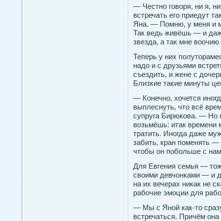
— Честно говоря, ни я, н
встречать его приедут т
Яна. — Помню, у меня и 
Так ведь живёшь — и даж
звезда, а так мне воочию
Теперь у них пοлутοрамес
надο и с друзьями встрет
съездить, и жене с дοчер
Близкие такие минуты цен
— Конечно, хочется иногд
выплеснуть, что всё вре
супруга Бирюкова. — Но 
возьмёшь: итак времени м
тратить. Иногда даже му
забить, кран поменять —
чтобы он побольше с на
Для Евгения семья — тож
своими девчонками — и 
на их вечерах никак не с
рабочие эмоции для рабо
— Мы с Яной как-то сраз
встречаться. Причём она 