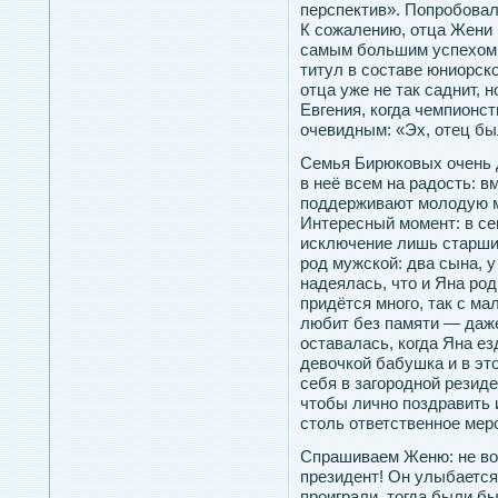
перспектив». Попробовал
К сожалению, отца Жени 
самым большим успехом 
титул в составе юниорско
отца уже не так саднит, 
Евгения, когда чемпионс
очевидным: «Эх, отец бы
Семья Бирюковых очень 
в неё всем на радость: в
поддерживают молодую м
Интересный момент: в се
исключение лишь старший
род мужской: два сына, 
надеялась, что и Яна род
придётся много, так с м
любит без памяти — даже
оставалась, когда Яна е
девочкой бабушка и в это
себя в загородной резид
чтобы лично поздравить 
столь ответственное мер
Спрашиваем Женю: не во
президент! Он улыбается
проиграли, тогда были б