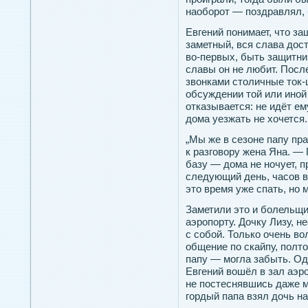
наоборот — поздравлял, 
Евгений понимает, что за
заметный, вся слава дос
во-первых, быть защитни
славы он не любит. Посл
звонками столичные ток-
обсуждении той или иной
отказывается: не идёт ем
дома уезжать не хочется.
„Мы же в сезоне папу пр
к разговору жена Яна. —
базу — дома не ночует, п
следующий день, часов в 
это время уже спать, но м
Заметили это и болельщи
аэропорту. Дочку Лизу, н
с собой. Только очень в
общение по скайпу, полт
папу — могла забыть. Од
Евгений вошёл в зал аэро
не постеснявшись даже 
гордый папа взял дочь на