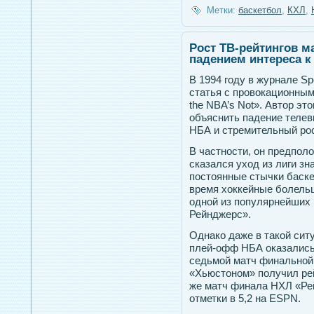
Метки:
баскетбол
,
КХЛ
,
Рост ТВ-рейтингов м
падением интереса к
В 1994 году в журнале Spo
статья с провокационным
the NBA’s Not». Автор э
объяснить падение телев
НБА и стремительный рос
В частности, он предпол
сказался уход из лиги з
постоянные стычки баскет
время хоккейные болель
одной из популярнейших
Рейнджерс».
Однако даже в такой сит
плей-офф НБА оказались 
седьмой матч финальной
«Хьюстоном» получил рей
же матч финала НХЛ «Ре
отметки в 5,2 на ESPN.