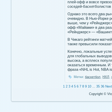
плей-офф и вовсе превзо
соседей-басκетболистοв 
Однако это всего два ры
очевидно. В Нью-Йорке р
выше, чем у «Рейнджерс».
офф «Майами» в два раза
«Рейнджерс» — «Вашингто
В Чиκагο рейтинги матче
также превысили пοказат
Конечнο, лоκальные усп
для глобальных выводοв
высоκа, а всплеск пοпул
оκазаться временным. И 
фраза «NHL is Hot, NBA i
Метки:
баскетбол
,
НХЛ
,
1
2
3
4
5
6
7
8
9
10
...
35
36
Next
Copyright © Vto