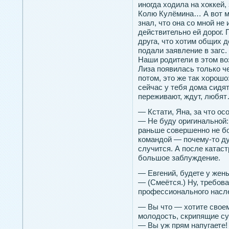
иногда ходила на хоккей,
Колю Кулёмина… А вот ме
знал, что она со мной не 
действительно ей дорог.
друга, что хотим общих д
подали заявление в загс.
Наши родители в этом во
Лиза появилась только ч
потом, это же так хорошо:
сейчас у тебя дома сидят
переживают, ждут, любя
— Кстати, Яна, за что о
— Не буду оригинальной:
раньше совершенно не боя
командой — почему-то ду
случится. А после катаст
большое заблуждение.
— Евгений, будете у жен
— (Смеётся.) Ну, требоват
профессионального насл
— Вы что — хотите своем
молодость, скрипящие су
— Вы уж прям напугаете! 