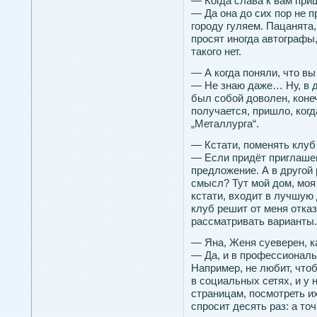
— Когда слава к вам при
— Да она до сих пор не п
городу гуляем. Пацанята,
просят иногда автографы
такого нет.
— А когда поняли, что в
— Не знаю даже… Ну, в д
был собой доволен, конеч
получается, пришло, когд
„Металлурга“.
— Кстати, поменять клуб
— Если придёт приглаше
предложение. А в другой
смысл? Тут мой дом, моя 
кстати, входит в лучшую
клуб решит от меня отка
рассматривать варианты. 
— Яна, Женя суеверен, к
— Да, и в профессиональ
Например, не любит, чт
в социальных сетях, и у 
страницам, посмотреть и
спросит десять раз: а то