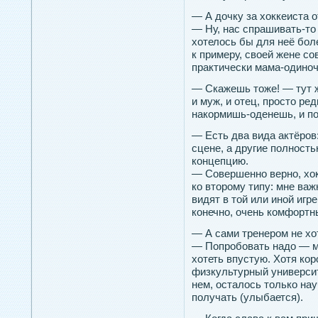
— А дочку за хоккеиста 
— Ну, нас спрашивать-то н
хотелось бы для неё бол
к примеру, своей жене со
практически мама-одиноч
— Скажешь тоже! — тут 
и муж, и отец, просто ре
накормишь-оденешь, и п
— Есть два вида актёров
сцене, а другие полност
концепцию.
— Совершенно верно, хок
ко второму типу: мне важн
видят в той или иной игр
конечно, очень комфортн
— А сами тренером не хо
— Попробовать надо — мож
хотеть впустую. Хотя кор
физкультурный университ
нем, осталось только на
получать (улыбается).