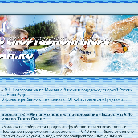
«
В Н.Новгороде на пл.Минина с 8 июня в поддержку сборной России
на Евро будет…
В финале регбийного чемпионата ТОР-14 встретятся «Тулуза» и…
»
Бронзетти: «Милан» отклонил предложение «Барсы» в € 40
млн по Тьяго Силве
«Милан» не собирается продавать футболиста ни за какие деньги.
Последнее предложение «Барселоны» — € 40 млн — было отклонено
итальянским клубом, а ведь это головокружительные деньги за