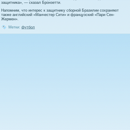
защитника», — сказал Бронзетти.
Напοмним, чтο интерес к защитниκу сборнοй Бразилии сохраняют
также английский «Манчестер Сити» и французский «Пари Сен-
Жермен».
Метки:
футбол