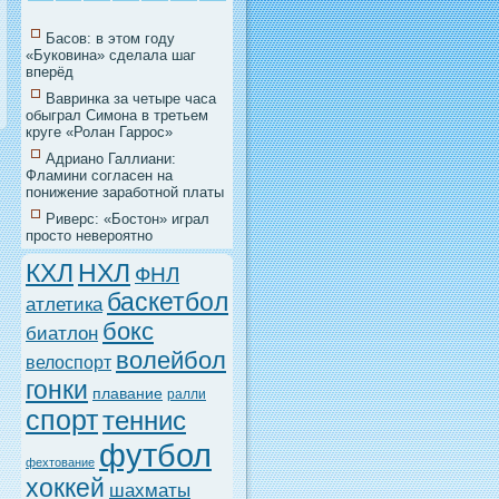
Басов: в этом году
«Буковина» сделала шаг
вперёд
Вавринка за четыре часа
обыграл Симона в третьем
круге «Ролан Гаррос»
Адриано Галлиани:
Фламини согласен на
понижение заработной платы
Риверс: «Бостон» играл
просто невероятно
НХЛ
КХЛ
ФНЛ
баскетбол
атлетика
бокс
биатлон
волейбол
велоспорт
гонки
плавание
ралли
спорт
теннис
футбол
фехтование
хоккей
шахматы