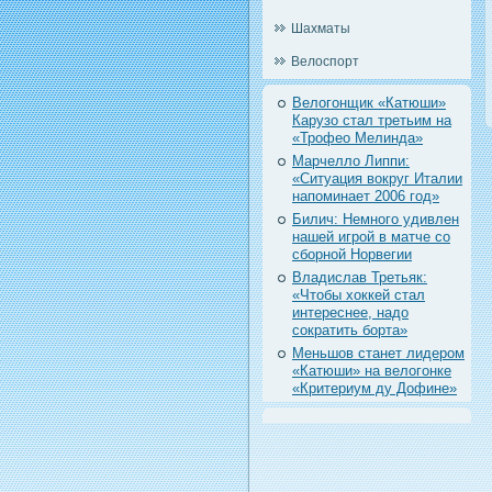
Шахматы
Велоспорт
Велогонщик «Катюши»
Карузо стал третьим на
«Трофео Мелинда»
Марчелло Липпи:
«Ситуация вокруг Италии
напоминает 2006 год»
Билич: Немного удивлен
нашей игрой в матче со
сборной Норвегии
Владислав Третьяк:
«Чтобы хоккей стал
интереснее, надо
сократить борта»
Меньшов станет лидером
«Катюши» на велогонке
«Критериум ду Дофине»