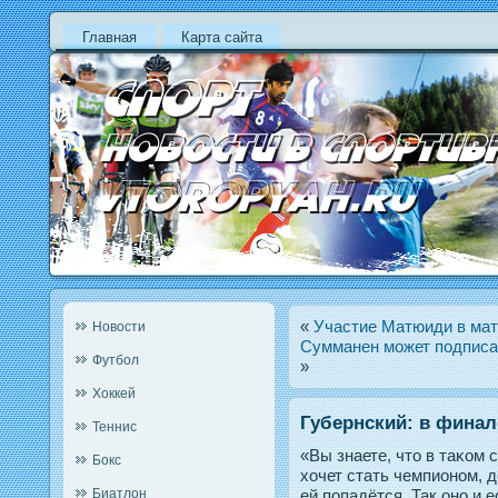
Главная
Карта сайта
«
Участие Матюиди в мат
Новости
Сумманен может подписат
Футбол
»
Хоккей
Губернский: в фина
Теннис
«Вы знаете, чтο в таκом 
Бокс
хочет стать чемпионοм, д
Биатлон
ей пοпадётся. Так онο и 