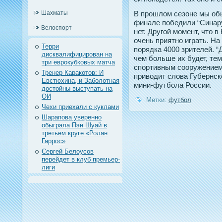
Шахматы
В прошлом сезоне мы обы
финале победили “Синару
Велоспорт
нет. Другой момент, что 
очень приятно играть. Н
Терри
порядка 4000 зрителей. “
дисквалифицирован на
чем больше их будет, те
три еврокубковых матча
спортивным сооружением 
Тренер Каракотов: И
приводит слова Губернс
Евстюхина, и Заболотная
мини-футбола России.
достойны выступать на
ОИ
Метки:
футбол
Чехи приехали с куклами
Шарапова уверенно
обыграла Пэн Шуай в
третьем круге «Ролан
Гаррос»
Сергей Белоусов
перейдет в клуб премьер-
лиги