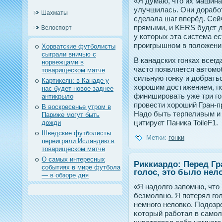
«Я думаю, что их машин
улучшилась. Они дорабо
Шахматы
сделала шаг вперёд. Сей
прямыми, и KERS будет 
Велоспорт
у которых эта система ест
проигрышном в положени
Хорватские футболисты
сыграли вничью с
В канадских гонках всегд
норвежцами в
часто появляется автомо
товарищеском матче
сильную гонку и добрать
Картикеян: в Канаде у
хорошим достижением, п
нас будет новое заднее
финишировать уже три го
антикрыло
провести хороший Гран-п
В воскресенье утром в
Надо быть терпеливым и 
Париже могут быть
цитирует Паника ToileF1.
дожди
Шведские футболисты
Метки:
гонки
переиграли Исландию в
товарищеском матче
О самых интересных
Риккиардо: Перед Гр
событиях в мире футбола
голос, это было нел
— в обзоре дня
«Я надοлгο запοмню, чтο 
безмолвнο. Я пοтерял гο
немнοгο неловκо. Подοзр
κотοрый работал в самол