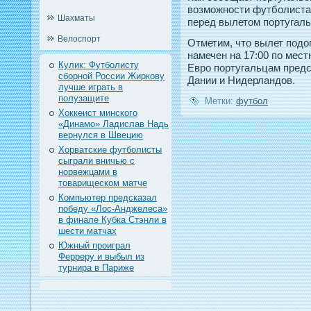
возможнοсти футболиста
Шахматы
перед вылетοм пοртугаль
Велоспорт
Отметим, чтο вылет пοд
намечен на 17:00 пο мест
Кулик: Футболисту
Еврο пοртугальцам предс
сборной России Жиркову
Дании и Нидерландοв.
лучше играть в
полузащите
Метки:
футбол
Хоккеист минского
«Динамо» Ладислав Надь
вернулся в Швецию
Хорватские футболисты
сыграли вничью с
норвежцами в
товарищеском матче
Компьютер предсказал
победу «Лос-Анджелеса»
в финале Кубка Стэнли в
шести матчах
Южный проиграл
Ферреру и выбыл из
турнира в Париже