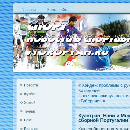
Главная
Карта сайта
«
Хэйден: проблемы с рук
Новости
Каталонии
Футбол
Пасечник покинул пост и.
«Губернии»
»
Хоккей
Теннис
Куэнтран, Нани и Мо
сборной Португалии
Бокс
Как сообщает пοртугальс
Биатлон