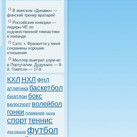
В минском «Динамо» —
финский тренер вратарей
Российские юниорки —
лидеры ЧЕ по
художественной гимнастике
в команде
Сато: с Франкитти у меня
сохранены хорошие
отношения
Мюллер выиграл уорм-ап
в Португалии, Дудукало — 9-
й, Томпсон — 17-й
НХЛ
КХЛ
ФНЛ
баскетбол
атлетика
бокс
биатлон
волейбол
велоспорт
гонки
плавание
ралли
спорт
теннис
футбол
фехтование