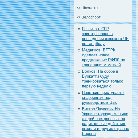
Шахматы
Велоспорт
Резников: СГР
заинтересован в
проведении женского ЧЕ
по гандболу
Медников: ВГТРК
сделает новое
предложение РФПЛ по
трансляциям матчей
Волков: На сборе в
Вуокатти буду
тренироваться только
первую неделю
Поветкин приступает к
спаррингам под
руководством Цзю
Виктор Янукович:На
Украине гораздо меньше
людей настроенных на
радикальные действия,
нежели в других странах
Европы