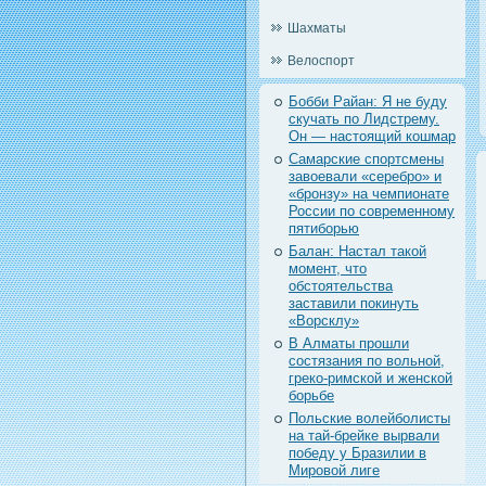
Шахматы
Велоспорт
Бобби Райан: Я не буду
скучать по Лидстрему.
Он — настоящий кошмар
Самарские спортсмены
завоевали «серебро» и
«бронзу» на чемпионате
России по современному
пятиборью
Балан: Настал такой
момент, что
обстоятельства
заставили покинуть
«Ворсклу»
В Алматы прошли
состязания по вольной,
греко-римской и женской
борьбе
Польские волейболисты
на тай-брейке вырвали
победу у Бразилии в
Мировой лиге