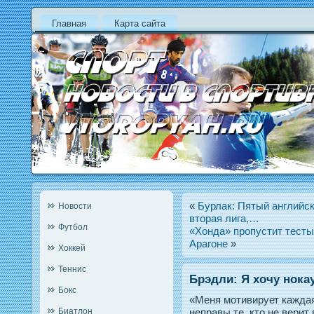
Главная
Карта сайта
«
Бурлак: Пятый английс
Новости
вторая лига,…
Футбол
«Хонда» пропустит тесты
Арагоне
»
Хоккей
Теннис
Брэдли: Я хочу нока
Бокс
«Меня мотивирует каждая
Биатлон
неправы те, кто не верит