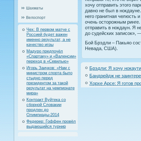
хочу отправить этого пар
Шахматы
давно не был в нокдауне.
него гранитная челюсть и
Велоспорт
очень осторожным ринге.
отправить в нокдаун. Я н
Чех: В первом матче с
до судейских записок», 
Россией будет важен
именно результат, а не
Бой Брэдли – Пакьяо сос
качество игры
Невада, США).
Мадуро предпочёл
«Спартаку» и «Валенсии»
переход в «Севилью»
Игорь Заичков: «Нам с
Брэдли: Я хочу нокаут
министром спорта было
Бандрейдж не заинтере
стыдно перед
президентом за такой
Хорхе Арсе: Я готов пр
результат на чемпионате
мира»
Контракт Вуйтека со
сборной Словакии
продлен до
Олимпиады-2014
Федерер: Гоффен провёл
выдающийся турнир