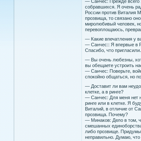
— Санчес: Прежде всего 
собравшихся. Я очень ра
России против Виталия М
прозвища, то связано оно
миролюбивый человек, но 
перевоплощаюсь, превра
— Какие впечатления у в
— Санчес:: Я впервые в 
Спасибо, что пригласили.
— Вы очень любезны, хо
вы обещаете устроить на
— Санчес: Поверьте, войн
спокойно общаться, но по
— Доставит ли вам неудоб
клетке, а в ринге?
— Санчес: Для меня нет н
ринге или в клетке. Я бу
Виталий, в отличие от Са
прозвища. Почему?
— Минаков: Дело в том, ч
смешанных единоборствах
либо прозвище. Придумыв
неправильно. Думаю, что