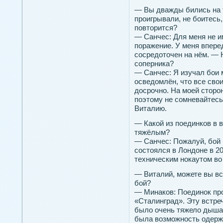
— Вы дважды бились на 
проигрывали, не боитесь, 
повторится?
— Санчес: Для меня не и
поражение. У меня впере
сосредоточен на нём. — 
соперника?
— Санчес: Я изучал бои 
осведомлён, что все сво
досрочно. На моей сторо
поэтому не сомневайтесь,
Виталию.
— Какой из поединков в 
тяжёлым?
— Санчес: Пожалуй, бой 
состоялся в Лондоне в 20
техническим нокаутом во
— Виталий, можете вы в
бой?
— Минаков: Поединок про
«Сталинград». Эту встре
было очень тяжело дышат
была возможность одерж