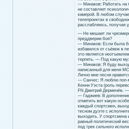
— Минаков: Работать на 
не составляет психологич
камерой. В любом случае
телепроектах в свободное
расслабляюсь, получая у
— Не мешает ли чрезмерн
преддверии боя?
— Минаков: Если была бы
избавился от съёмок в пе
это является неотъемлем
терпеть. — Под какую му
— Минаков: Я буду выход
написанный для меня МС
Лично мне песня нравитс
— Санчес: Я люблю поп-м
Кенни Уэста (роль пере
FN Дмитрий Дерменёв. —
— Гаджиев: В дополнение
отметить вот какую особ
каждый спортсмен, выход
тесном дуэте с исполните
выходить. У спортсмена 
равный политический вес
под трек сильного исполн