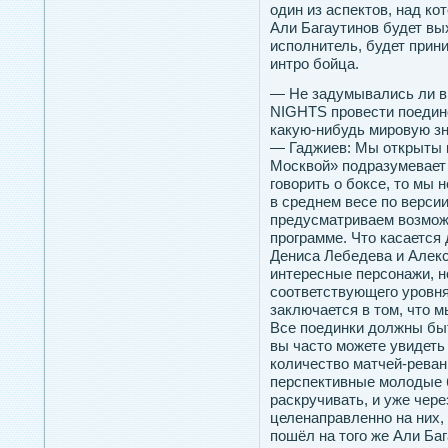
один из аспектов, над к
Али Багаутинов будет вы
исполнитель, будет прин
интро бойца.
— Не задумывались ли в
NIGHTS провести поедино
какую-нибудь мировую з
— Гаджиев: Мы открыты к
Москвой» подразумевает
говорить о боксе, то мы
в среднем весе по верс
предусматриваем возмож
программе. Что касается
Дениса Лебедева и Алекс
интересные персонажи, н
соответствующего уровня
заключается в том, что м
Все поединки должны бы
вы часто можете увидеть
количество матчей-реван
перспективные молодые 
раскручивать, и уже чере
целенаправленно на них, 
пошёл на того же Али Ба