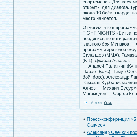
спортсменов. Для всех м
открыты для диалога. Тур
около 10 боёв в карде, н
место найдётся.
Отметим, что в программ
FIGHT NIGHTS «Битва по
поединков по пяти разли
главного боя Минаков —
программы зрителей ожи
Силандер (MMA), Рамаза
(К-1), Джабар Аскеров —
— Андрей Палаткин (Кун
Параб (Бокс), Тимур Сол
бой, бокс), Александр Ли
Рамазан Курбанисмаилов
Алиев — Михаил Бусурм
Магомедов — Сергей Кла
Метки:
бокс
Пресс-конференция «Б
Санчес»
Александр Овечкин пос