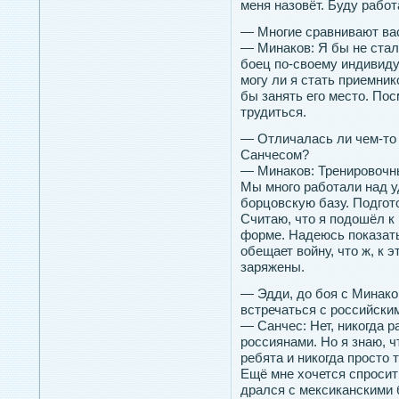
меня назовёт. Буду работ
— Многие сравнивают ва
— Минаков: Я бы не стал
боец по-своему индивиду
могу ли я стать приемни
бы занять его место. Пос
трудиться.
— Отличалась ли чем-то 
Санчесом?
— Минаков: Тренировочны
Мы много работали над у
борцовскую базу. Подгот
Считаю, что я подошёл к
форме. Надеюсь показать
обещает войну, что ж, к э
заряжены.
— Эдди, до боя с Минако
встречаться с российски
— Санчес: Нет, никогда 
россиянами. Но я знаю, 
ребята и никогда просто 
Ещё мне хочется спросить
дрался с мексиканскими 