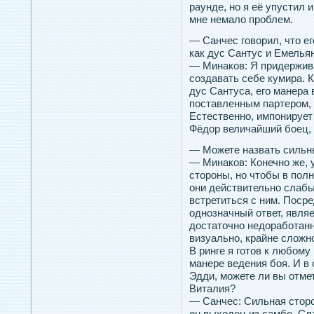
раунде, но я её упустил
мне немало проблем.
— Санчес говорил, что е
как дус Сантус и Емельян
— Минаков: Я придержива
создавать себе кумира. К
дус Сантуса, его манера 
поставленным партером, 
Естественно, импонирует
Фёдор величайший боец,
— Можете назвать сильн
— Минаков: Конечно же, 
стороны, но чтобы в полн
они действительно слабы
встретиться с ним. Поср
однозначный ответ, являе
достаточно недоработан
визуально, крайне сложно
В ринге я готов к любому
манере ведения боя. И в 
Эдди, можете ли вы отме
Виталия?
— Санчес: Сильная сторо
он выходец из самбо. Сл