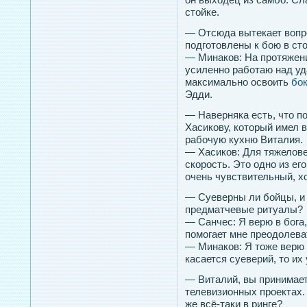
стойке.
— Отсюда вытекает вопро
подготовлены к бою в ст
— Минаков: На протяжен
усиленно работаю над уд
максимально освоить
бо
Эдди.
— Наверняка есть, что п
Хасикову, который имел 
рабочую кухню Виталия.
— Хасиков: Для тяжелове
скорость. Это одно из ег
очень чувствительный, х
— Суеверны ли бойцы, и 
предматчевые ритуалы?
— Санчес: Я верю в бога,
помогает мне преодолева
— Минаков: Я тоже верю 
касается суеверий, то их 
— Виталий, вы принимает
телевизионных проектах. 
же всё-таки в ринге?