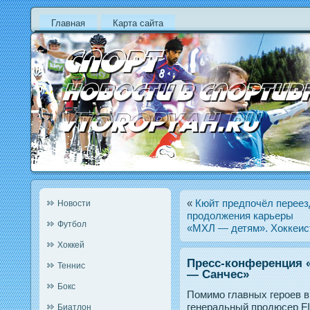
Главная
Карта сайта
«
Кюйт предпочёл переез
Новости
продолжения карьеры
Футбол
«МХЛ — детям». Хоккеис
Хоккей
Пресс-конференция «
Теннис
— Санчес»
Бокс
Помимо главных герοев в
генеральный прοдюсер F
Биатлон