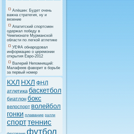
Алёшин: Будет очень
важна стратегия, ну и
везение
Апатитский спортсмен
одержал победу в
Чемпионате Мурманской
области по легкой атлетике
УЕФА обнародовал
информацию о церемонии
открытия Евро-2012
Валерий Непомнящий:
Малафеев фаворит в борьбе
за первый номер
НХЛ
КХЛ
ФНЛ
баскетбол
атлетика
бокс
биатлон
волейбол
велоспорт
гонки
плавание
ралли
спорт
теннис
футбол
фехтование