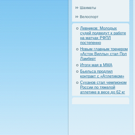
Шахматы
Велоспорт
Левников: Молодых
судей подведут к работе
на матчах РФПЛ
постепенно
Новым главным тренером
«Астон Виллы» стал Пол
Ламберт
Итоги мая в ММА
Бьельса продлил
контракт с «Атлетиком»
Суханов стал чемпионом
России по тяжелой
атлетике в весе до 62 кг