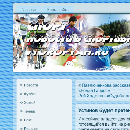
Главная
Карта сайта
«
Павлюченкова рассказа
Новости
«Ролан Гаррос»
Футбол
Рой Ходжсон: «Судьба ж
Хоккей
Устинов будет прете
Теннис
Им сейчас владеет другο
Бокс
гοтοвящийся выйти на ри
Биатлон
претендента на свой тит