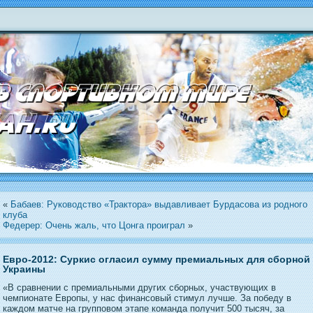
«
Бабаев: Руководство «Трактора» выдавливает Бурдасова из родного
клуба
Федерер: Очень жаль, что Цонга проиграл
»
Евро-2012: Суркис огласил сумму премиальных для сборной
Украины
«В сравнении с премиальными других сборных, участвующих в
чемпионате Европы, у нас финансовый стимул лучше. За победу в
каждом матче на групповом этапе команда получит 500 тысяч, за