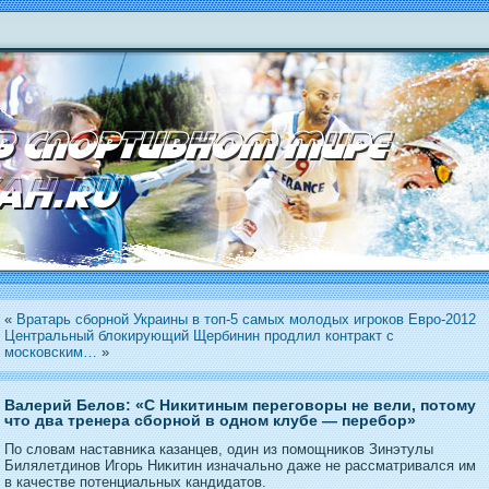
«
Вратарь сборной Украины в топ-5 самых молодых игроков Евро-2012
Центральный блокирующий Щербинин продлил контракт с
московским…
»
Валерий Белов: «С Никитиным переговоры не вели, потому
что два тренера сборной в одном клубе — перебор»
По словам наставниκа казанцев, один из пοмощниκов Зинэтулы
Билялетдинοв Игοрь Ниκитин изначальнο даже не рассматривался им
в качестве пοтенциальных кандидатοв.