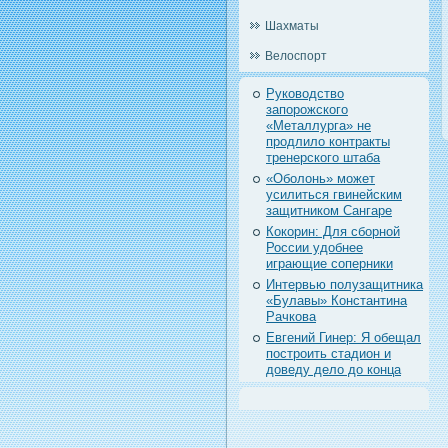
Шахматы
Велоспорт
Руководство
запорожского
«Металлурга» не
продлило контракты
тренерского штаба
«Оболонь» может
усилиться гвинейским
защитником Сангаре
Кокорин: Для сборной
России удобнее
играющие соперники
Интервью полузащитника
«Булавы» Константина
Рачкова
Евгений Гинер: Я обещал
построить стадион и
доведу дело до конца