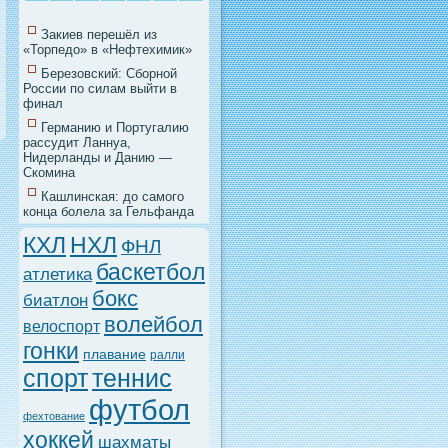
Закиев перешёл из
«Торпедо» в «Нефтехимик»
Березовский: Сборной
России по силам выйти в
финал
Германию и Португалию
рассудит Ланнуа,
Нидерланды и Данию —
Скомина
Кашлинская: до самого
конца болела за Гельфанда
НХЛ
КХЛ
ФНЛ
баскетбол
атлетика
бокс
биатлон
волейбол
велоспорт
гонки
плавание
ралли
спорт
теннис
футбол
фехтование
хоккей
шахматы