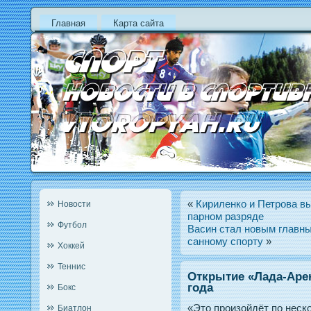
Главная
Карта сайта
«
Кириленко и Петрова в
Новости
парном разряде
Футбол
Васин стал новым главны
санному спорту
»
Хоккей
Теннис
Открытие «Лада-Арен
года
Бокс
«Это произойдёт по неск
Биатлон