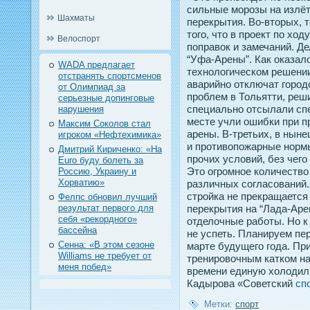
сильные морозы на излё
Шахматы
перекрытия. Во-вторых, 
того, что в проект по хо
Велоспорт
поправок и замечаний. Дел
“Уфа-Арены”. Как оказал
WADA предлагает
технологическом решении
отстранять спортсменов
аварийно отключат городс
от Олимпиад за
проблем в Тольятти, реш
серьезные допинговые
специально отсылали спе
нарушения
месте учли ошибки при п
Максим Соколов стал
арены. В-третьих, в нын
игроком «Нефтехимика»
и противопожарные нормы
Дмитрий Кириченко: «На
прочих условий, без чего
Euro буду болеть за
Это огромное количество
Россию, Украину и
Хорватию»
различных согласований.
стройка не прекращается
Фелпс обновил лучший
результат первого для
перекрытия на “Лада-Арен
себя «рекордного»
отделочные работы. Но к
бассейна
не успеть. Планируем пер
Сенна: «В этом сезоне
марте будущего года. Пр
Williams не требует от
тренировочным катком на
меня побед»
времени единую холодил
Кадырова «Советский
сп
Метки:
спорт