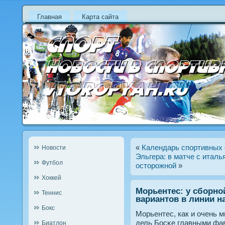
Главная
Карта сайта
«
Календарь спортивных 
Новости
Эльгера: в матче с итал
Футбол
осторожной
»
Хоккей
Морьентес: у сборно
Теннис
вариантов в линии н
Бокс
Морьентес, как и очень м
дель Босκе главными фа
Биатлон