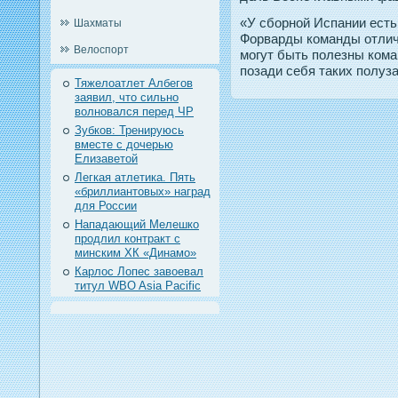
«У сборной Испании есть
Шахматы
Форварды команды отлича
Велоспорт
могут быть полезны кома
позади себя таких полуз
Тяжелоатлет Албегов
заявил, что сильно
волновался перед ЧР
Зубков: Тренируюсь
вместе с дочерью
Елизаветой
Легкая атлетика. Пять
«бриллиантовых» наград
для России
Нападающий Мелешко
продлил контракт с
минским ХК «Динамо»
Карлос Лопес завоевал
титул WBO Asia Pacific