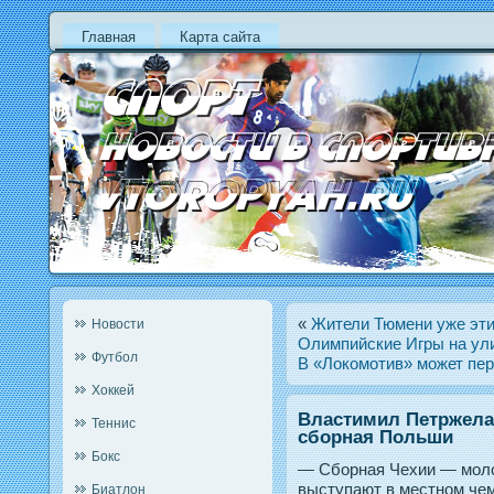
Главная
Карта сайта
«
Жители Тюмени уже эти
Новости
Олимпийские Игры на у
Футбол
В «Локомотив» может пер
Хоккей
Властимил Петржела:
Теннис
сборная Польши
Бокс
— Сборная Чехии — моло
выступают в местном че
Биатлон