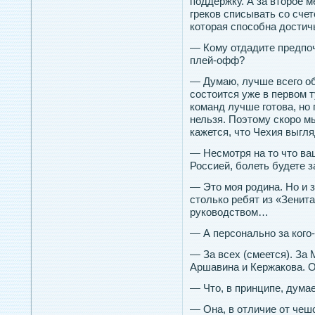
поддержку. А за второе м
греков списывать со счет
которая способна достич
— Кому отдадите предпоч
плей-офф?
— Думаю, лучше всего об
состоится уже в первом т
команд лучше готова, но
нельзя. Поэтому скоро м
кажется, что Чехия выгл
— Несмотря на то что ва
Россией, болеть будете 
— Это моя родина. Но и 
столько ребят из «Зенита
руководством…
— А персонально за кого-
— За всех (смеется). За
Аршавина и Кержакова. О
— Что, в принципе, дума
— Она, в отличие от чешс