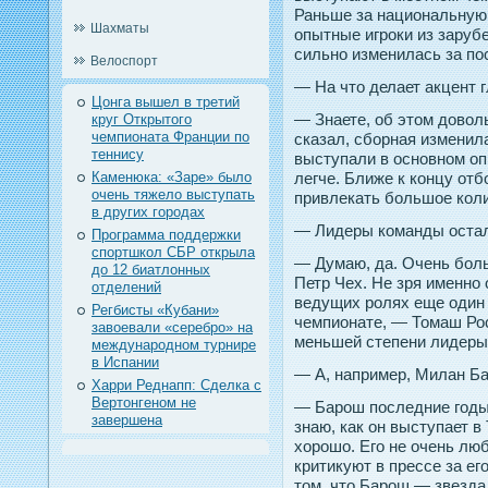
Раньше за национальную
Шахматы
опытные игроки из заруб
сильно изменилась за по
Велоспорт
— На что делает акцент 
Цонга вышел в третий
— Знаете, об этом доволь
круг Открытого
чемпионата Франции по
сказал, сборная изменил
теннису
выступали в основном оп
Каменюка: «Заре» было
легче. Ближе к концу отб
очень тяжело выступать
привлекать большое коли
в других городах
— Лидеры команды остали
Программа поддержки
спортшкол СБР открыла
— Думаю, да. Очень бол
до 12 биатлонных
Петр Чех. Не зря именно 
отделений
ведущих ролях еще один 
Регбисты «Кубани»
чемпионате, — Томаш Рос
завоевали «серебро» на
меньшей степени лидеры
международном турнире
в Испании
— А, например, Милан Б
Харри Реднапп: Сделка с
Вертонгеном не
— Барош последние годы 
завершена
знаю, как он выступает в 
хорошо. Его не очень лю
критикуют в прессе за ег
том, что Барош — звезда