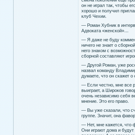
он не играл так, чтобы е
хорошо и получил пригла
клуб Чехии.
— Роман Хубник в интер
Адвоката «женской»…
— Я даже не буду коммен
ничего не знает о сборно
него знаком с возможнос
сборной составляют игро
— Другой Роман, уже рос
назвал команду Владимир
думаете, что он скажет о
— Если честно, мне все 
выиграет, а Широков гово
очень независимо себя в
мнение. Это его право.
— Вы уже сказали, что с
группе. Значит, она фаво
— Нет, мне кажется, что
Они играют дома и будут