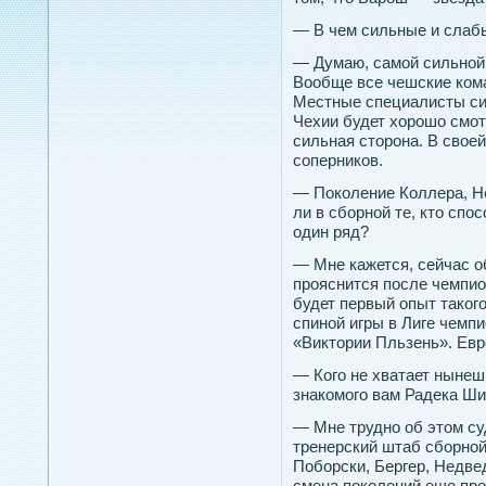
— В чем сильные и слаб
— Думаю, самой сильной 
Вообще все чешские ком
Местные специалисты си
Чехии будет хорошо смот
сильная сторона. В своей
соперников.
— Поколение Коллера, Н
ли в сборной те, кто спо
один ряд?
— Мне кажется, сейчас об
прояснится после чемпио
будет первый опыт такого
спиной игры в Лиге чемпи
«Виктории Пльзень». Евро
— Кого не хватает нынеш
знакомого вам Радека Ш
— Мне трудно об этом су
тренерский штаб сборной.
Поборски, Бергер, Недвед
смена поколений еще про