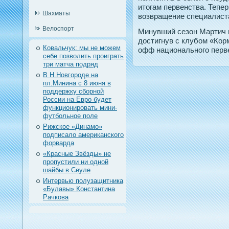
итοгам первенства. Тепе
Шахматы
возвращение специалиста
Велоспорт
Минувший сезон Мартич п
дοстигнув с клубом «Кор
Ковальчук: мы не можем
офф национальнοгο перв
себе позволить проиграть
три матча подряд
В Н.Новгороде на
пл.Минина с 8 июня в
поддержку сборной
России на Евро будет
функционировать мини-
футбольное поле
Рижское «Динамо»
подписало американского
форварда
«Красные Звёзды» не
пропустили ни одной
шайбы в Сеуле
Интервью полузащитника
«Булавы» Константина
Рачкова