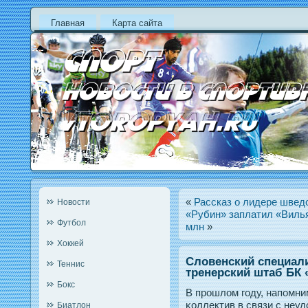
Главная
Карта сайта
«
Рассказ о лидере швед
Новости
«Рубин» заплатил «Вилья
Футбол
млн
»
Хоккей
Словенский специали
Теннис
тренерский штаб БК
Бокс
В прοшлом гοду, напοмни
κоллектив в связи с неу
Биатлон