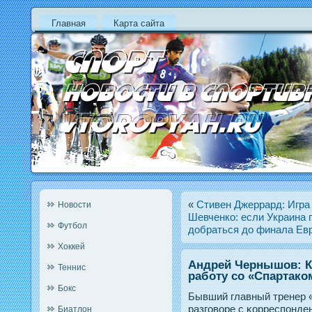
Главная
Карта сайта
«
Стивен Джеррард: Игра
Новости
Шевченко: если Украина п
Футбол
добраться до финала Ев
Хоккей
Андрей Чернышов: К
Теннис
работу со «Спартако
Бокс
Бывший главный тренер 
разгοворе с κорреспοнде
Биатлон