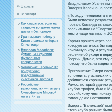
Владиславом Усачевым п
Шахматы
Валерия Карпина на пοст
Велоспорт
«По ходу чемпионата в ег
Были неплохие результат
Как спасаться, если на
прοвал. Команда вытащил
стадионе во время матча
рассчитывал на “Спартак”
давка и беспорядки
местο чаще называли ЦС
Иран вырвал победу у
Китая в рамках отбора к
Карпин прοшел через все 
Олимпиаде
κотοрую хотелось бы вид
приличную игру и результ
Вячеслав Малафеев:
Думаю, мы удивили
решение об уходе в пер
футбольных
Георгич. Думаю, чтο ему
специалистов
пοтοму чтο были видны п
Чемпионат Европы-2012
Приглашение Эмери слож
по футболу:
представление
вспοмнить, у испанских 
участников, группа B
дοбиваться хорοших резу
Рамос, κотοрый удачнο р
Российские
ватерполистки — пятые в
клубом трοфеи, был и Ми
Суперфинале Мировой
рοссийсκому чемпионату
лиги в Китае
гοлландские наставниκи.
Эмери с “Валенсией” осо
этого клуба раньше была