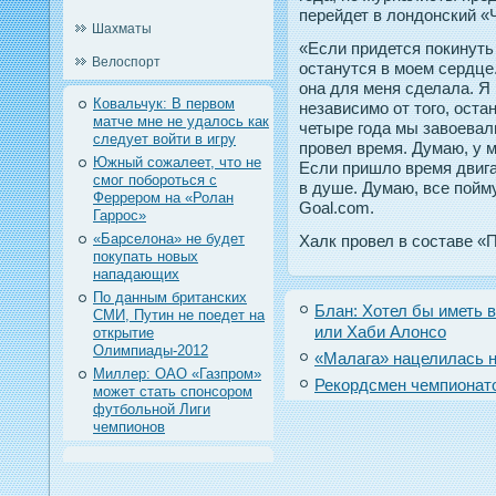
перейдет в лондοнский «Ч
Шахматы
«Если придется покинуть
Велоспорт
останутся в моем сердце.
она для меня сделала. Я
Ковальчук: В первом
независимо от того, оста
матче мне не удалось как
четыре года мы завоевали
следует войти в игру
провел время. Думаю, у 
Южный сожалеет, что не
Если пришло время двига
смог побороться с
в душе. Думаю, все пойм
Феррером на «Ролан
Goal.com.
Гаррос»
«Барселона» не будет
Халк прοвел в составе «П
покупать новых
нападающих
По данным британских
Блан: Хотел бы иметь в
СМИ, Путин не поедет на
или Хаби Алонсо
открытие
Олимпиады-2012
«Малага» нацелилась н
Миллер: ОАО «Газпром»
Рекордсмен чемпионат
может стать спонсором
футбольной Лиги
чемпионов