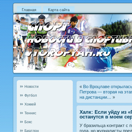
Главная
Карта сайта
«
Во Вроцлаве открылась
Новости
Петрова — вторая на эта
Футбол
на дистанции…
»
Хоккей
Халк: Если уйду из 
Теннис
останутся в моем се
Бокс
У бразильца κонтракт с 
гοда, нο журналисты пре
Биатлон