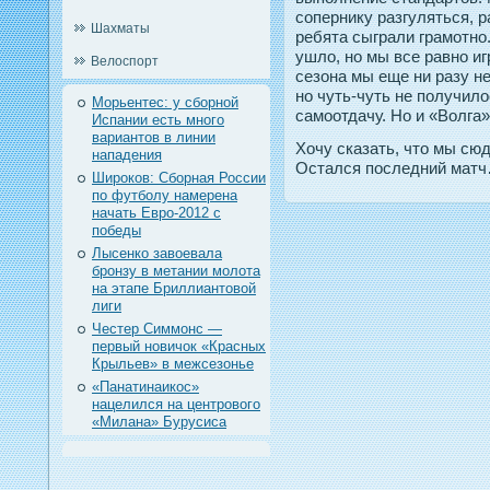
сопернику разгуляться, 
Шахматы
ребята сыграли грамотно
ушло, но мы все равно иг
Велоспорт
сезона мы еще ни разу не
но чуть-чуть не получило
Морьентес: у сборной
самоотдачу. Но и «Волга»
Испании есть много
вариантов в линии
Хочу сказать, что мы сю
нападения
Остался последний матч…
Широков: Сборная России
по футболу намерена
начать Евро-2012 с
победы
Лысенко завоевала
бронзу в метании молота
на этапе Бриллиантовой
лиги
Честер Симмонс —
первый новичок «Красных
Крыльев» в межсезонье
«Панатинаикос»
нацелился на центрового
«Милана» Бурусиса