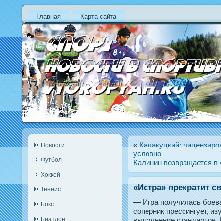
Главная
Карта сайта
«
Калакуцкий: лицензиро
Новости
условно
Футбол
Калинин возвращается в
Хоккей
«Истра» прекратит с
Теннис
— Игра получилась боева
Бокс
соперник прессингует, из
Биатлон
выполнение стандартов. 