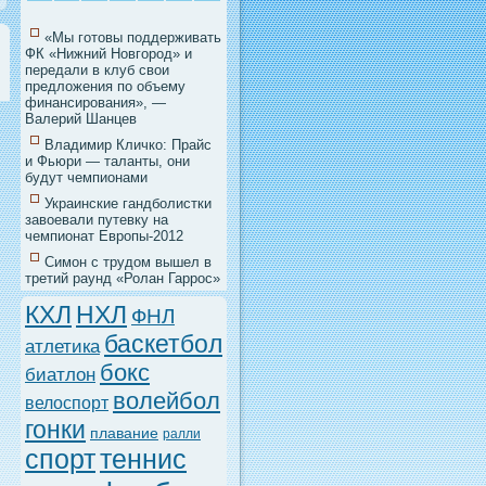
«Мы готовы поддерживать
ФК «Нижний Новгород» и
передали в клуб свои
предложения по объему
финансирования», —
Валерий Шанцев
Владимир Кличко: Прайс
и Фьюри — таланты, они
будут чемпионами
Украинские гандболистки
завоевали путевку на
чемпионат Европы-2012
Симон с трудом вышел в
третий раунд «Ролан Гаррос»
НХЛ
КХЛ
ФНЛ
баскетбол
атлетика
бокс
биатлон
волейбол
велоспорт
гонки
плавание
ралли
спорт
теннис