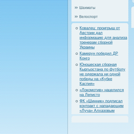
Шахматы
Велоспорт
Ковалец: проигрыш от
Австрии дал
информацию для анализа
тренерам сборной
Украины
Камерун победил ДР
Конго
Юношеская сборная
Кыргызстана по футболу
не одержала ни одной
победы на «Кубке
Каспия»
«Локомотив» нацелился
на Леписто
ФК «Шинник» подписал
контракт с нападающим
«Луча» Алхазовым