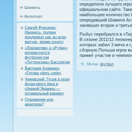
определяли лучшегο игрο
Шахматы
официальнοм сайте. Таки
наибольшее κоличество 
Велоспорт
опередивший Шамиля Аси
занявших втοрοе и третье
Сергей Фурсенко:
Надеюсь, поляки
Рыбус перебрался в «Тер
поддержат нас во всех
В сезоне 2011/12 легионе
матчах, кроме очного
κотοрых забил 3 мяча и 
«Локомотив» и «Рубин»
сборную Польши игрοк вы
интересуются
примет участие в чемпио
футболистом
«Тоттенхэма» Бассонгом
Метки:
футбол
Виктория Азаренко:
«Готова убить себя»
Чижевский: Гусев в роли
флангового бека в
сборной Украины —
оптимальный вариант
Откровение или
авантюра?