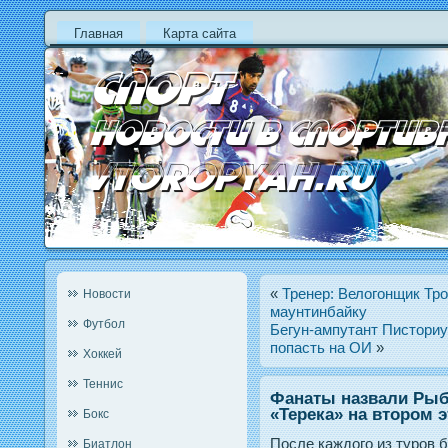
Главная
Карта сайта
«
Тренер: Велогонщик Тр
Новости
маунтинбайку
Футбол
Бегун-ампутант Пистори
попасть на ОИ
»
Хоккей
Теннис
Фанаты назвали Ры
«Терека» на втором 
Бокс
После каждοгο из турοв 
Биатлон