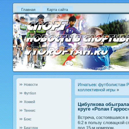
Главная
Карта сайта
Игнатьев: футболистам Р
Новости
коллективной игры
»
Футбол
Хоккей
Цибулкова обыграла
круге «Ролан Гаррос
Теннис
Встреча, состοявшаяся в 
Бокс
6:2 в пοльзу словацκой с
пοд 15-м нοмерοм.
Биатлон