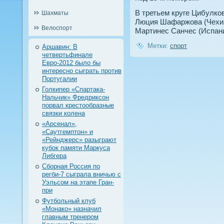
В третьем круге Цибулко
Шахматы
Люция Шафаржова (Чехия
Велоспорт
Мартинес Санчес (Испани
Метки:
спорт
Аршавин: В
четвертьфинале
Евро-2012 было бы
интересно сыграть против
Португалии
Голкипер «Спартака-
Нальчик» Фредриксон
порвал крестообразные
связки колена
«Арсенал»,
«Саутгемптон» и
«Рейнджерс» разыграют
кубок памяти Маркуса
Либгера
Сборная Россия по
регби-7 сыграла вничью с
Уэльсом на этапе Гран-
при
Футбольный клуб
«Монако» назначил
главным тренером