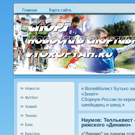
Главная
Карта сайта
«
Волейболист Бутько зая
Новости
«Зенит»
Футбол
Сборную России по керли
швейцарец и швед
»
Хоккей
Теннис
Наумов: Телльквист
рижского «Динамо»
Бокс
«“Динамо” на данном этап
Биатлон