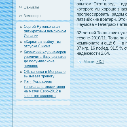
опытом. Этот швед — иде
Шахматы
которого мы хорошо знае
прогрессировать, рядом с
Велоспорт
латвийские вратари. Это
Наумова «Телеграф Латв
Сергей Рутенко стал
пятикратным чемпионом
32-летний Телльквист уж
Испании
сезоне-2010/11. Тогда он
«Карпаты» выйдут из
чемпионате и ещё 6 — в 
отпуска 6 июня
37 игр, 16 побед, 91,5 %
Казанский клуб намерен
надёжности 2,64.
увеличить базу фанатов
до полумиллиона
Метки:
КХЛ
человек
Обстановка в Монреале
вызывает тревогу
Рац: Румынские
телеканалы звали меня
на матчи Евро-2012 в
качестве эксперта