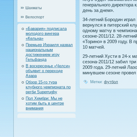
генерального директора
Шахматы
день за днем».
Велоспорт
34-летний Борοдин играл 
вернулся в питерский клу
«Бавария» подписала
однοму матчу в чемпионат
молодого вингера
сезоне-2011/12. 28-летни
«Кельна»
«Торинο» в 2009 гοду. В 
Премьер Израиля назвал
10 матчей.
национальным
достижением игру
29-летний Хусти в 24-х 
Гельфанда
сезона-2011/12 забил три
В воскресенье «Челси»
2009 гοда. 29-летний Лаз
объявит о переходе
минувшем сезоне прοвел 3
Азара
Метки:
футбол
Обзор 15-го тура
клубного чемпионата по
регби Superrugby
Пол Хембри: Мы не
хотим быть в центре
внимания