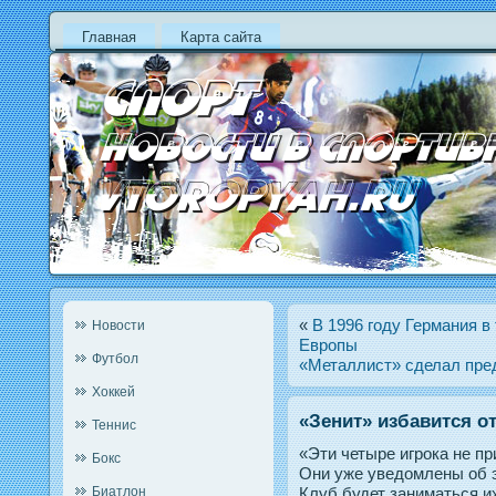
Главная
Карта сайта
«
В 1996 году Германия в
Новости
Европы
Футбол
«Металлист» сделал пре
Хоккей
«Зенит» избавится о
Теннис
«Эти четыре игрока не п
Бокс
Они уже уведомлены об э
Биатлон
Клуб будет заниматься и