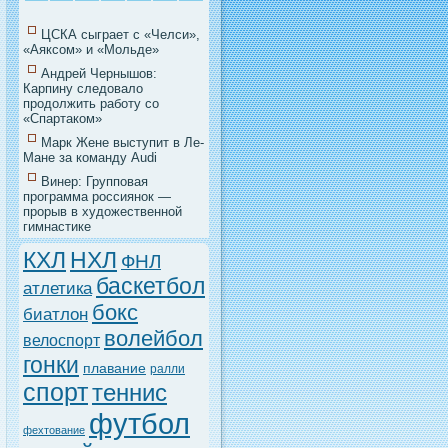
ЦСКА сыграет с «Челси»,
«Аяксом» и «Мольде»
Андрей Чернышов:
Карпину следовало
продолжить работу со
«Спартаком»
Марк Жене выступит в Ле-
Мане за команду Audi
Винер: Групповая
программа россиянок —
прорыв в художественной
гимнастике
НХЛ
КХЛ
ФНЛ
баскетбол
атлетика
бокс
биатлон
волейбол
велоспорт
гонки
плавание
ралли
спорт
теннис
футбол
фехтование