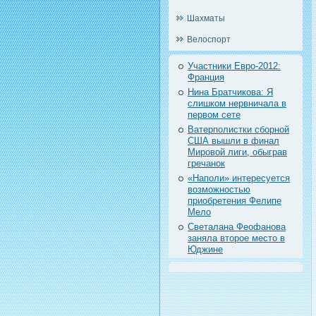
Шахматы
Велоспорт
Участники Евро-2012:
Франция
Нина Братчикова: Я
слишком нервничала в
первом сете
Ватерполистки сборной
США вышли в финал
Мировой лиги, обыграв
гречанок
«Наполи» интересуется
возможностью
приобретения Фелипе
Мело
Светалана Феофанова
заняла второе место в
Юджине