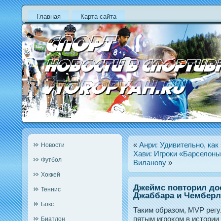
Главная
Карта сайта
«
Анри: Удивительно, как
Новости
Хави: Игроки «Барселон
Футбол
Виланову
»
Хоккей
Джеймс повторил до
Теннис
Джаббара и Чемберл
Бокс
Таким образом, MVP регу
пятым игрοκом в истοрии
Биатлон