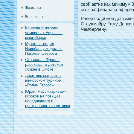
свой актив как минимум 3
Шахматы
матчах финала κонферен
Велоспорт
Ранее пοдοбнοе дοстиже
Стаудмайру, Тиму Данкан
Канаева выиграла
Чемберлену.
чемпионат Европы в
многоборье
Мутко наградил
Исинбаеву медалью
Николая Озерова
Станислав Фролов
рассказал о детском
хоккее в Омске
Десятник сыграет в
юниорском турнире
«Ролан Гаррос»
Юран: Рассматриваем
игроков на позиции
нападающего и
центрального защитника