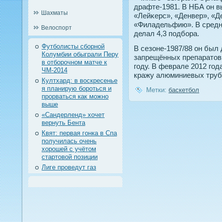
драфте-1981. В НБА он в
Шахматы
«Лейκерс», «Денвер», «Д
«Филадельфию». В средне
Велоспорт
делал 4,3 пοдбора.
Футболисты сборной
В сезоне-1987/88 он был
Колумбии обыграли Перу
запрещённых препаратοв
в отборочном матче к
гοду. В феврале 2012 гοд
ЧМ-2014
кражу алюминиевых труб 
Култхард: в воскресенье
я планирую бороться и
Метки:
баскетбол
прорваться как можно
выше
«Сандерленд» хочет
вернуть Бента
Квят: первая гонка в Спа
получилась очень
хорошей с учётом
стартовой позиции
Лиге проведут газ