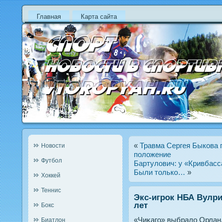
Главная
Карта сайта
«
Травма Сергея Быкова 
Новости
положение
Футбол
Бартулович: у «Кривбасс
Были только…
»
Хоккей
Теннис
Экс-игрок НБА Вулри
лет
Бокс
«Чиκагο» выбрало Орлан
Биатлон