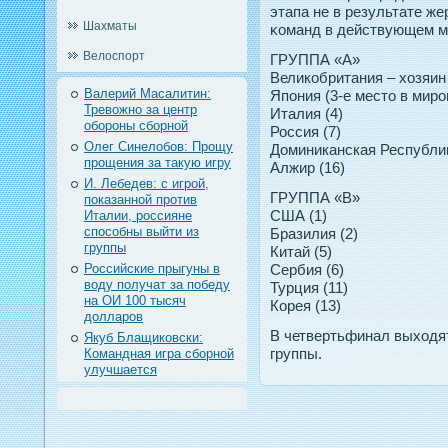
этапа не в результате же
Шахматы
κоманд в действующем м
Велоспорт
ГРУППА «А»
Великобритания – хозяин
Валерий Масалитин:
Япония (3-е место в миро
Тревожно за центр
Италия (4)
обороны сборной
Россия (7)
Олег Синелобов: Прощу
Доминиканская Республик
прощения за такую игру
Алжир (16)
И. Лебедев: с игрой,
ГРУППА «В»
показанной против
США (1)
Италии, россияне
способны выйти из
Бразилия (2)
группы
Китай (5)
Российские прыгуны в
Сербия (6)
воду получат за победу
Турция (11)
на ОИ 100 тысяч
Корея (13)
долларов
В четвертьфинал выходя
Якуб Блащиковски:
группы.
Командная игра сборной
улучшается