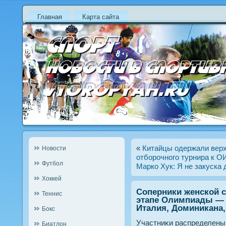
Главная
Карта сайта
«
Китайцы одержали верх
Новости
отборочного турнира к О
Футбол
Марко Хук: Я не закуска 
Хоккей
Соперники женской с
Теннис
этапе Олимпиады — 
Италия, Доминикана
Бокс
Участниκи распределены
Биатлон