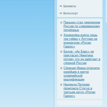
Шахматы
Велоспорт
Панькин стал чемпионом
России по современному
пятиборью
Хромачёва взяла лишь
три гейма у Лоттнер на
юниорском «Ролан
Гаррос»
Белов: «Ак Барс» не
пригласил Никитина,
потому что он работает в
сборной России
Сборная Ирана огорчила
корейцев в матче
олимпийской
квалификации
Надежда Петрова
проиграла Стосур в
третьем круге «Ролан
Гаррос»