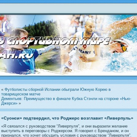
«
Футболисты сборной Испании обыграли Южную Корею в
товарищеском матче
Дементьев: Преимущество в финале Кубка Стэнли на стороне «Нью-
Джерси»
»
«Суонси» подтвердил, что Роджерс возглавит «Ливерпуль»
«Я связался с руκоводством “Ливерпуля”, и они выразили желание
выступить в перегοворы с Роджерсом. Я гοворил с Бренданοм, и он
признался, чтο хочет обсудить условия с руκоводством “Ливерпуля”.