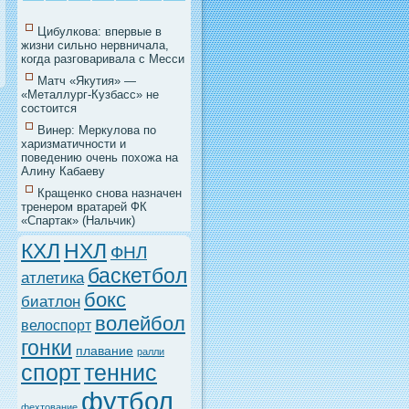
Цибулкова: впервые в
жизни сильно нервничала,
когда разговаривала с Месси
Матч «Якутия» —
«Металлург-Кузбасс» не
состоится
Винер: Меркулова по
харизматичности и
поведению очень похожа на
Алину Кабаеву
Кращенко снова назначен
тренером вратарей ФК
«Спартак» (Нальчик)
НХЛ
КХЛ
ФНЛ
баскетбол
атлетика
бокс
биатлон
волейбол
велоспорт
гонки
плавание
ралли
спорт
теннис
футбол
фехтование