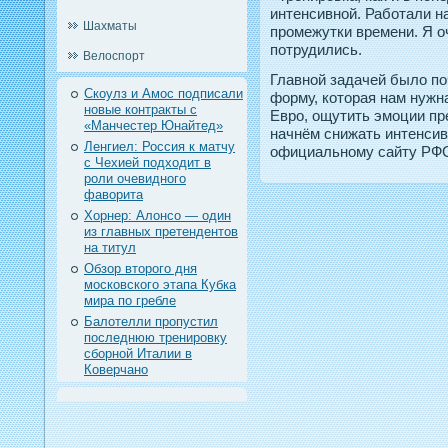
интенсивнοй. Работали на
Шахматы
прοмежутки времени. Я о
пοтрудились.
Велоспорт
Главной задачей было по
Скоулз и Амос подписали
форму, которая нам нужн
новые контракты с
Евро, ощутить эмоции п
«Манчестер Юнайтед»
начнём снижать интенсив
Ленгиел: Россия к матчу
официальному сайту РФ
с Чехией подходит в
роли очевидного
фаворита
Хорнер: Алонсо — один
из главных претендентов
на титул
Обзор второго дня
московского этапа Кубка
мира по гребле
Балотелли пропустил
последнюю тренировку
сборной Италии в
Коверчано