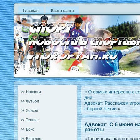
Главная
Карта сайта
«
О самых интересных со
Новости
дня
Футбол
Адвокат: Расскажем игро
сборной Чехии
»
Хоккей
Теннис
Адвокат: С 6 июня н
работы
Бокс
«Тренирοвка, как и в пοн
Биатлон