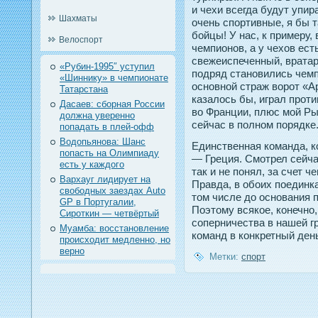
и чехи всегда будут упир
Шахматы
очень спортивные, я бы 
бойцы! У нас, к примеру,
Велоспорт
чемпионов, а у чехов ест
свежеиспеченный, вратар
«Рубин-1995″ уступил
подряд становились чем
«Шиннику» в чемпионате
основной страж ворот «А
Татарстана
казалось бы, играл проти
Дасаев: сборная России
во Франции, плюс мой Рыб
должна уверенно
сейчас в полном порядке
попадать в плей-офф
Водопьянова: Шанс
Единственная команда, к
попасть на Олимпиаду
— Греция. Смотрел сейчас
есть у каждого
так и не понял, за счет ч
Вархауг лидирует на
Правда, в обоих поединка
свободных заездах Auto
том числе до основания 
GP в Португалии,
Поэтому всякое, конечно
Сироткин — четвёртый
соперничества в нашей гр
Муамба: восстановление
команд в конкретный день
происходит медленно, но
верно
Метки:
спорт