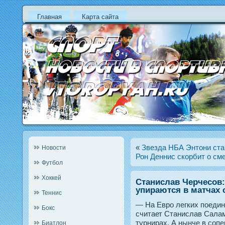
Главная
Карта сайта
«
Звезда НБА Энтони ста
Новости
Рон Деннис скорбит о см
Футбол
Хоккей
Станислав Черчесов:
упираются в матчах 
Теннис
— На Евро легких поедин
Бокс
считает Станислав Салам
турнирах. А нынче в сопе
Биатлон