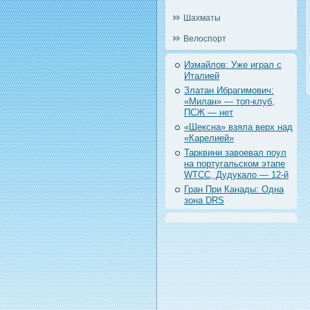
Шахматы
Велоспорт
Измайлов: Уже играл с
Италией
Златан Ибрагимович:
«Милан» — топ-клуб,
ПСЖ — нет
«Шексна» взяла верх над
«Карелией»
Тарквини завоевал поул
на португальском этапе
WTCC, Дудукало — 12-й
Гран При Канады: Одна
зона DRS