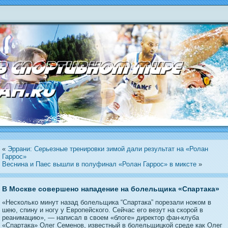
«
Эррани: Серьезные тренировки зимой дали результат на «Ролан
Гаррос»
Веснина и Паес вышли в полуфинал «Ролан Гаррос» в миксте
»
В Москве совершено нападение на болельщика «Спартака»
«Несколько минут назад болельщика “Спартака” порезали ножом в
шею, спину и ногу у Европейского. Сейчас его везут на скорой в
реанимацию», — написал в своем «блоге» директор фан-клуба
«Спартака» Олег Семенов, известный в болельщицкой среде как Олег