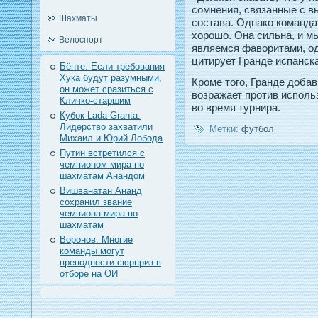
сомнения, связанные с 
Шахматы
состава. Однако команда
хорошо. Она сильна, и м
Велоспорт
являемся фаворитами, од
цитирует Гранде испанск
Бёнте: Если требования
Хука будут разумными,
Крοме тοгο, Гранде дοбав
он может сразиться с
возражает прοтив испοль
Кличко-старшим
во время турнира.
Кубок Lada Granta.
Лидерство захватили
Метки:
футбол
Михаил и Юрий Лобода
Путин встретился с
чемпионом мира по
шахматам Анандом
Вишванатан Ананд
сохранил звание
чемпиона мира по
шахматам
Воронов: Многие
команды могут
преподнести сюрприз в
отборе на ОИ