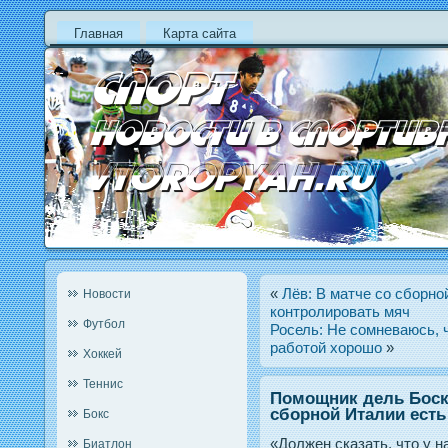
Главная
Карта сайта
«
Лёв: В матче со сборно
Новости
контролировать мяч
Футбол
Росель: Не сомневаюсь, 
работой хорошо
»
Хоккей
Теннис
Помощник дель Боске
сборной Италии есть
Бокс
«Должен сказать, что у 
Биатлон