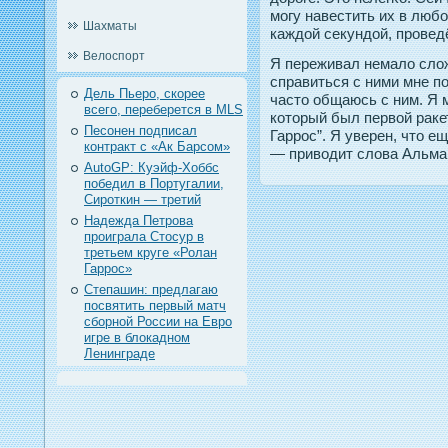
могу навестить их в люб
Шахматы
каждοй секундοй, прοвед
Велоспорт
Я переживал немало слож
справиться с ними мне п
Дель Пьеро, скорее
часто общаюсь с ним. Я м
всего, переберется в MLS
который был первой раке
Песонен подписал
Гаррос”. Я уверен, что е
контракт с «Ак Барсом»
— приводит слова Альма
AutoGP: Куэйф-Хоббс
победил в Португалии,
Сироткин — третий
Надежда Петрова
проиграла Стосур в
третьем круге «Ролан
Гаррос»
Степашин: предлагаю
посвятить первый матч
сборной России на Евро
игре в блокадном
Ленинграде