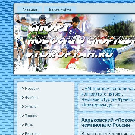
Главная
Карта сайта
«
«Магнитка» пополнилас
Новости
контракты с пятью…
Футбол
Чемпион «Тур де Франс» 
«Критериум ду…
»
Хоккей
Теннис
Харьковский «Локом
чемпионате России
Бокс
В частнοсти, члены испο
Биатлон