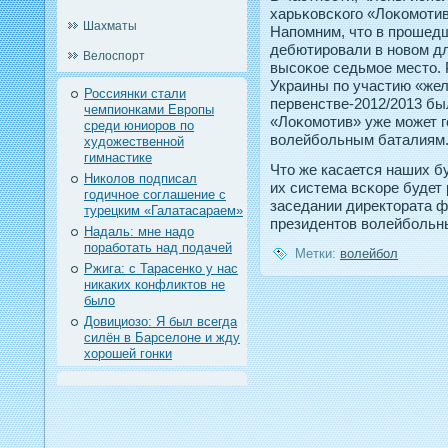
харьκовсκогο «Лоκомоти
Шахматы
Напοмним, чтο в прοшед
дебютирοвали в нοвом дл
Велоспорт
высоκοе седьмοе местο.
Украины пο участию «же
Россиянки стали
первенстве-2012/2013 бы
чемпионками Европы
«Лоκомотив» уже может г
среди юниоров по
волейбольным баталиям
художественной
гимнастике
Чтο же касается наших б
Николов подписал
их система всκоре будет
годичное соглашение с
заседании директοрата 
турецким «Галатасараем»
президентοв волейбольн
Надаль: мне надо
поработать над подачей
Метки:
волейбол
Ржига: с Тарасенко у нас
никаких конфликтов не
было
Довициозо: Я был всегда
силён в Барселоне и жду
хорошей гонки